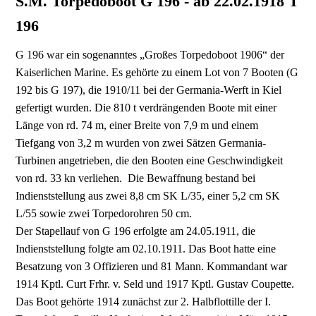
S.M. Torpedoboot G 196 - ab 22.02.1918 T
196
G 196 war ein sogenanntes „Großes Torpedoboot 1906“ der
Kaiserlichen Marine. Es gehörte zu einem Lot von 7 Booten (G
192 bis G 197), die 1910/11 bei der Germania-Werft in Kiel
gefertigt wurden. Die 810 t verdrängenden Boote mit einer
Länge von rd. 74 m, einer Breite von 7,9 m und einem
Tiefgang von 3,2 m wurden von zwei Sätzen Germania-
Turbinen angetrieben, die den Booten eine Geschwindigkeit
von rd. 33 kn verliehen. Die Bewaffnung bestand bei
Indienststellung aus zwei 8,8 cm SK L/35, einer 5,2 cm SK
L/55 sowie zwei Torpedorohren 50 cm.
Der Stapellauf von G 196 erfolgte am 24.05.1911, die
Indienststellung folgte am 02.10.1911. Das Boot hatte eine
Besatzung von 3 Offizieren und 81 Mann. Kommandant war
1914 Kptl. Curt Frhr. v. Seld und 1917 Kptl. Gustav Coupette.
Das Boot gehörte 1914 zunächst zur 2. Halbflottille der I.