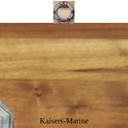
Kaisers
Mar
ine
Kaisers-Marine