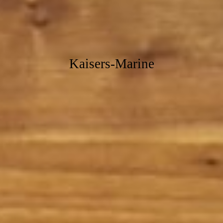
Kaisers
Mar
ine
Kaisers-Marine