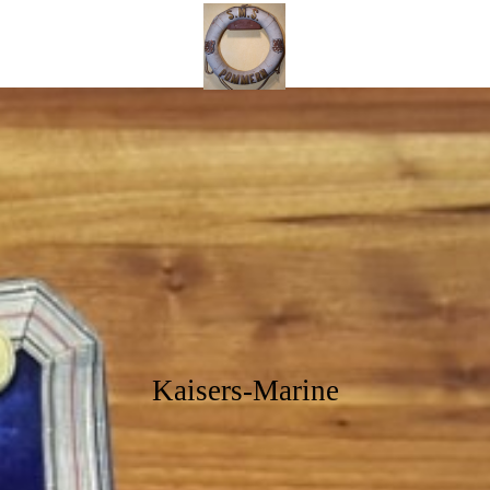
Kaisers
Mar
ine
Kaisers-Marine