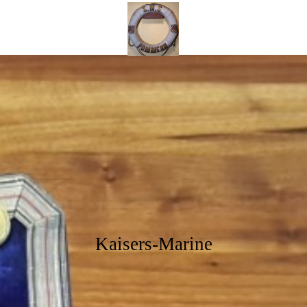
Kaisers
Mar
ine
Kaisers-Marine