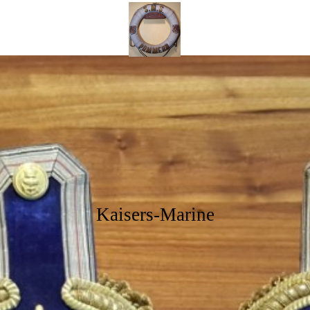
Kaisers
Mar
ine
Kaisers-Marine