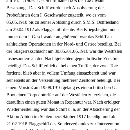
am 16.11.1909. Das Schiff hatte 1008 bis 1087 Mann
Besatzung. Das Schiff wurde nach Absolvierung der
Probefahrten dem I. Geschwader zugeteilt, wo es vom
05.05.1910 bis zu seiner Ablösung durch S.M.S. Ostfriesland
am 29.04.1912 als Flaggschiff diente. Bei Kriegsbeginn noch
immer dem I. Geschwader angehörend, war das Schiff an
zahlreichen Ope­rationen in der Nord- und Ostsee beteiligt. Bei
der Skagerrakschlacht am 30.05./01.06.1916 war die Westfalen
insbesondere an den Nachtgefechten gegen britische Zerstörer
beteiligt. Das Schiff er­hielt dabei einen Treffer, der zwei Tote
forderte, blieb aber in vollem Umfang einsatzbereit und war
seinerseits an der Versenkung mehrerer Zerstörer beteiligt. Bei
einem Vorstoß am 19.08.1916 ge­lang es einem britischen U-
Boot einen Torpedotreffer auf der Westfalen zu erzielen, die
daraufhin einen guten Monat in Reparatur war. Nach erfolgter
Wiederherstellung war das Schiff u. a. an der Absicherung der
Aktion Albion im September/Oktober 1917 beteiligt und ab
21.02.1918 Flagg­schiff des Sonderverbandes zur Intervention