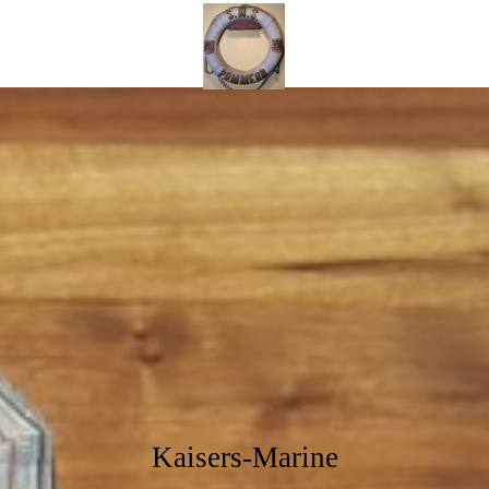
Kaisers
Mar
ine
Kaisers-Marine