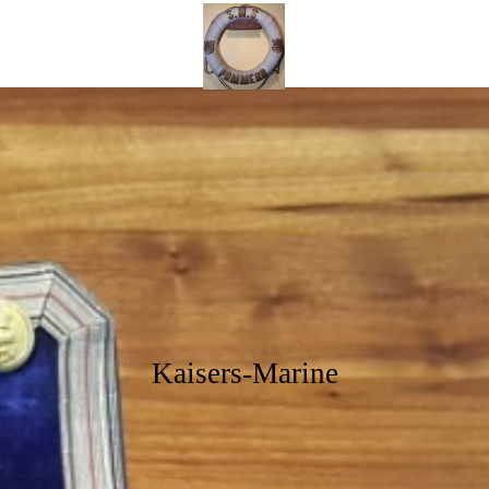
Kaisers
Mar
ine
Kaisers-Marine