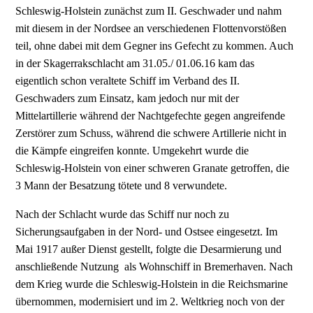
Schleswig-Hols­tein zunächst zum II. Geschwader und nahm
mit diesem in der Nordsee an verschiedenen Flotten­vorstößen
teil, ohne dabei mit dem Gegner ins Gefecht zu kommen. Auch
in der Skagerrakschlacht am 31.05./ 01.06.16 kam das
eigentlich schon veraltete Schiff im Verband des II.
Geschwaders zum Einsatz, kam jedoch nur mit der
Mittelartillerie während der Nachtgefechte gegen angreifende
Zer­störer zum Schuss, während die schwere Artillerie nicht in
die Kämpfe eingreifen konnte. Umge­kehrt wurde die
Schleswig-Holstein von einer schweren Granate getroffen, die
3 Mann der Besat­zung tötete und 8 verwundete.
Nach der Schlacht wurde das Schiff nur noch zu
Sicherungsaufgaben in der Nord- und Ostsee ein­gesetzt. Im
Mai 1917 außer Dienst gestellt, folgte die Desarmierung und
anschließende Nutzung als Wohnschiff in Bremerhaven. Nach
dem Krieg wurde die Schleswig-Holstein in die Reichsmarine
übernommen, modernisiert und im 2. Weltkrieg noch von der