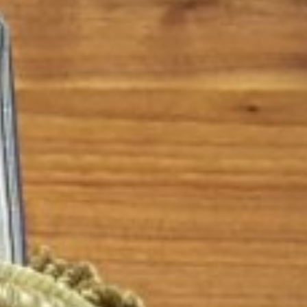
Kaisers
Mar
ine